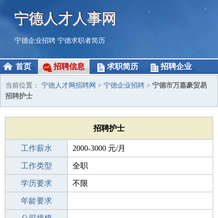
宁德人才人事网
宁德企业招聘
宁德求职者简历
首页
招聘信息
求职简历
招聘企业
当前位置：
宁德人才网招聘网
>
宁德企业招聘
>
宁德市万嘉豪贸易
招聘护士
招聘护士
工作薪水
2000-3000 元/月
招聘人数
工作类型
1人
全职
性别要求
学历要求
-
不限
工作经验
年龄要求
不限