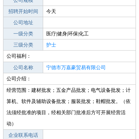
工作地点
公司规模
宁德霞浦县
招聘开始时间
公司电话
今天
招聘结束时间
公司地址
2021-12-03
一级分类
医疗|健身|环保|化工
二级分类
三级分类
医疗/护理
护士
公司福利：
其他行业
制药/生物工程/医护
公司名称
宁德市万嘉豪贸易有限公司
公司介绍：
公司类型
有限责任公司(自然人独资)
经营范围：建材批发；五金产品批发；电气设备批发；计
算机、软件及辅助设备批发；服装批发；鞋帽批发。（依
法须经批准的项目，经相关部门批准后方可开展经营活
动）
企业联系电话