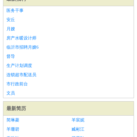
医务干事
安丘
月嫂
房产水暖设计师
临沂市招聘月嫂6
督导
生产计划调度
连锁超市配送员
市行政前台
文员
最新简历
简琳菱
羊宸妮
羊珊碧
臧彬江