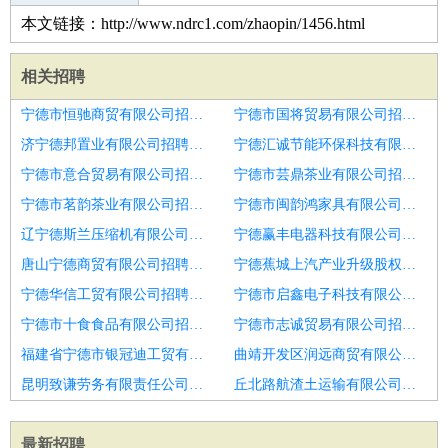
本文链接：http://www.ndrc1.com/zhaopin/1456.html
相关招聘
宁德市恒驰商贸有限公司招聘护士
宁德市国将贸易有限公司招聘口腔护士
济宁德邦置业有限公司招聘护理
宁德汇诚节能环保科技有限公司招聘手术护士
宁德市意合贸易有限公司招聘口腔护士
宁德市芸鼎茶业有限公司招聘月子中心护士
宁德市茗韵茶业有限公司招聘口腔护士
宁德市闽韵鸿家具有限公司招聘护士/护理
辽宁德斯兰压缩机有限公司招聘护士长
宁德赢丰电器科技有限公司招聘护士
唐山宁德商贸有限公司招聘治疗室护士
宁德蕉城上汽产业升级股权投资合伙企业(有限合伙)招聘精神科
宁德华信工贸有限公司招聘护士
宁德市启鑫电子科技有限公司招聘护士
宁德市十食食品有限公司招聘护士
宁德市志诚贸易有限公司招聘护士
福建省宁德市银冠迪工贸有限公司招聘口腔护士,护士
曲靖开发区润远商贸有限公司招聘口腔护士
昆明致谦劳务有限责任公司招聘护士
丘北路航渣土运输有限公司招聘护士
最新招聘