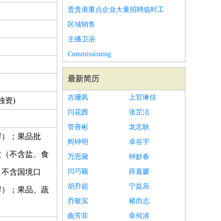
贵贵港重点企业大量招聘临时工
区域销售
主播卫浴
Commissioning
最新简历
吉珊凤
上官琳佳
独资)
闫花茜
张芷洁
管善彬
龙志耿
岸）；果品批
阎钟明
卓谷宇
发（不含盐、食
万思黛
钟妙春
（不含国境口
闫巧颖
薛嘉媛
胡乔超
宁益辰
岸）；果品、蔬
乔敬实
褚尚志
曲芳菲
幸何涛