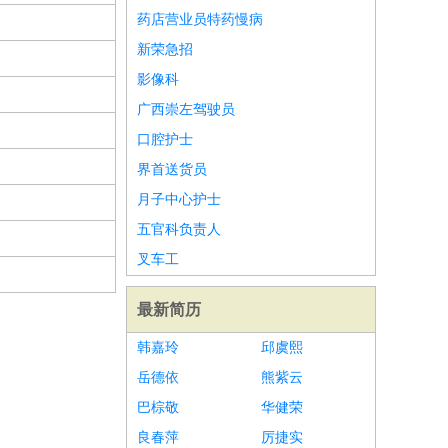
药店营业员特药慢病
新荣急招
影像科
广西崇左驾驶员
口腔护士
界首送货员
月子中心护士
五官科负责人
叉车工
最新简历
韩嘉玲
邱虞熙
岳德依
熊紫云
巴棕敬
华健荣
良春萍
厉捷实