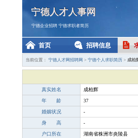
宁德人才人事网
宁德企业招聘
宁德求职者简历
首页
招聘信息
当前位置：
宁德人才网招聘网
>
宁德个人求职简历
>
成柏
真实姓名
成柏辉
年 龄
37
婚姻状况
-
身 高
-
户口所在
湖南省株洲市炎陵县