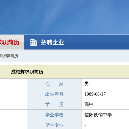
求职简历
招聘企业
辉求职简历
成柏辉求职简历
性 别
男
出生年月
1989-08-17
学 历
高中
毕业学校
信阳铁铺中学
所学专业
-