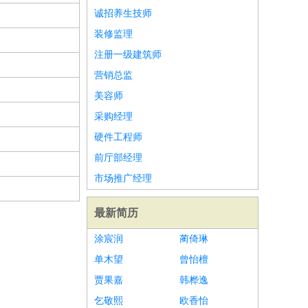
诚招养生技师
装修监理
注册一级建筑师
营销总监
美容师
采购经理
硬件工程师
前厅部经理
市场推广经理
最新简历
涂宸润
蔺倚琳
单木望
曾怡檀
贾果嘉
韩桦逸
乞敬熙
欧香怡