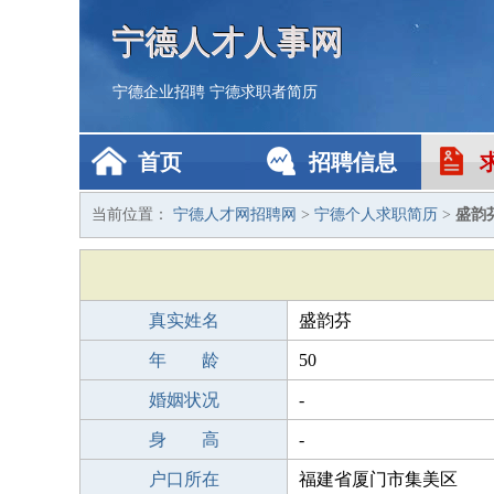
宁德人才人事网
宁德企业招聘
宁德求职者简历
首页
招聘信息
当前位置：
宁德人才网招聘网
>
宁德个人求职简历
>
盛韵
真实姓名
盛韵芬
年 龄
50
婚姻状况
-
身 高
-
户口所在
福建省厦门市集美区