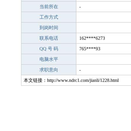
当前所在
-
工作方式
到岗时间
联系电话
162****6273
QQ 号 码
765****93
电脑水平
求职意向
-
本文链接：http://www.ndrc1.com/jianli/1228.html