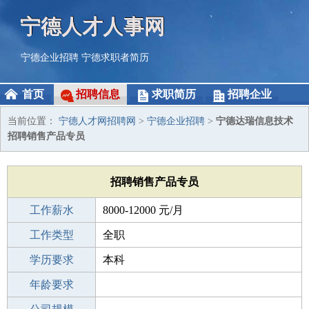
宁德人才人事网
宁德企业招聘
宁德求职者简历
首页
招聘信息
求职简历
招聘企业
当前位置：
宁德人才网招聘网
>
宁德企业招聘
>
宁德达瑞信息技术
招聘销售产品专员
招聘销售产品专员
工作薪水
8000-12000 元/月
招聘人数
工作类型
1人
全职
性别要求
学历要求
-
本科
工作经验
年龄要求
不限