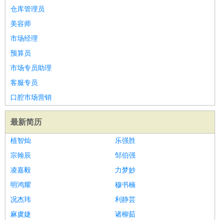
仓库管理员
美容师
市场经理
预算员
市场专员助理
客服专员
口腔市场营销
最新简历
植智灿
乐强胜
宗翰辰
邹伯强
凌嘉毅
力梦妙
明鸿耀
穆书楠
况杰玮
利静芸
麻虞婕
诸柳茹