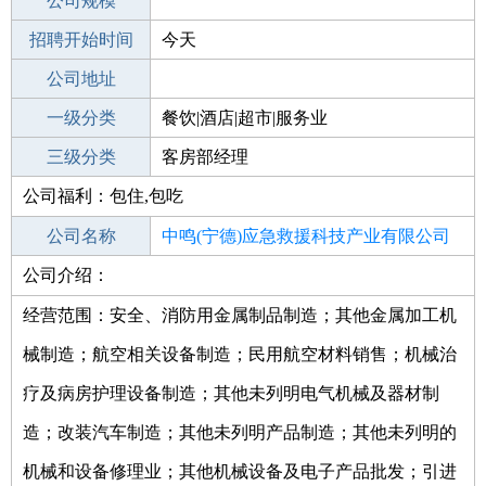
工作地点
公司规模
宁德蕉城区
招聘开始时间
公司电话
今天
招聘结束时间
公司地址
2022-02-23
一级分类
餐饮|酒店|超市|服务业
二级分类
三级分类
酒店
客房部经理
公司福利：包住,包吃
其他行业
四星级/高档
公司名称
中鸣(宁德)应急救援科技产业有限公司
公司介绍：
公司类型
其他有限责任公司
经营范围：安全、消防用金属制品制造；其他金属加工机
械制造；航空相关设备制造；民用航空材料销售；机械治
疗及病房护理设备制造；其他未列明电气机械及器材制
造；改装汽车制造；其他未列明产品制造；其他未列明的
机械和设备修理业；其他机械设备及电子产品批发；引进