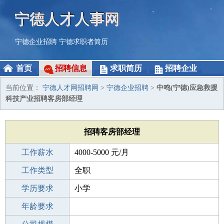
宁德人才人事网
宁德企业招聘
宁德求职者简历
首页
招聘信息
求职简历
招聘企业
当前位置：
宁德人才网招聘网
>
宁德企业招聘
>
中鸣(宁德)应急救援
科技产业招聘客房部经理
招聘客房部经理
工作薪水
4000-5000 元/月
招聘人数
工作类型
1人
全职
性别要求
学历要求
-
小学
工作经验
年龄要求
不限