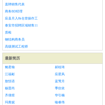
直聘销售代表
商务BD经理
应县月入8k仓管操作工
泰安市招聘区域销售11
质检
钢结构商务员
高级测试工程师
最新简历
鲍君翰
郝桂琦
江福彬
应星风
敖恬语
蓝莺月
杨晋尚
季欣依
齐倩煜
华引楠
玛青妮
喻睿伟