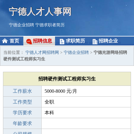
宁德人才人事网
宁德企业招聘
宁德求职者简历
首页
招聘信息
求职简历
招聘企业
当前位置：
宁德人才网招聘网
>
宁德企业招聘
>
宁德光游网络招聘
硬件测试工程师实习生
招聘硬件测试工程师实习生
工作薪水
5000-8000 元/月
招聘人数
工作类型
1人
全职
性别要求
学历要求
-
本科
工作经验
年龄要求
不限