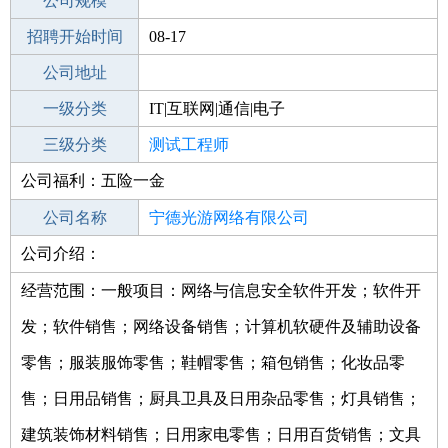
工作地点
公司规模
宁德周宁县
招聘开始时间
公司电话
08-17
招聘结束时间
公司地址
2021-09-21
一级分类
IT|互联网|通信|电子
二级分类
三级分类
技术开发
测试工程师
公司福利：五险一金
其他行业
公司名称
宁德光游网络有限公司
公司介绍：
公司类型
有限责任公司(自然人投资或控股)
经营范围：一般项目：网络与信息安全软件开发；软件开
发；软件销售；网络设备销售；计算机软硬件及辅助设备
零售；服装服饰零售；鞋帽零售；箱包销售；化妆品零
售；日用品销售；厨具卫具及日用杂品零售；灯具销售；
建筑装饰材料销售；日用家电零售；日用百货销售；文具