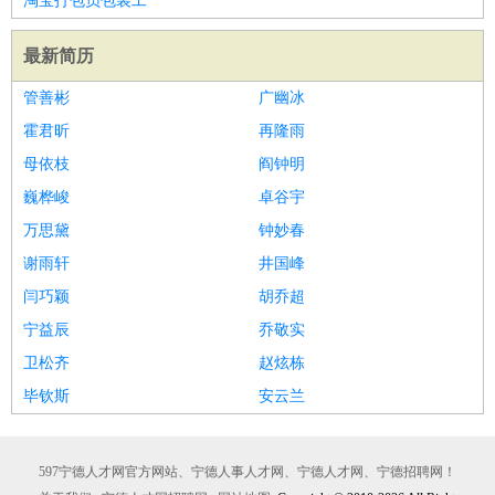
淘宝打包员包装工
最新简历
管善彬
广幽冰
霍君昕
再隆雨
母依枝
阎钟明
巍桦峻
卓谷宇
万思黛
钟妙春
谢雨轩
井国峰
闫巧颖
胡乔超
宁益辰
乔敬实
卫松齐
赵炫栋
毕钦斯
安云兰
597宁德人才网官方网站、宁德人事人才网、宁德人才网、宁德招聘网！