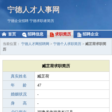
宁德人才人事网
宁德企业招聘
宁德求职者简历
首页
招聘信息
求职简历
招聘企业
当前位置：
宁德人才网招聘网
>
宁德个人求职简历
>
臧芷荷求职简
历
臧芷荷求职简历
真实姓名
臧芷荷
性 别
年 龄
女
47
出生年月
婚姻状况
1979-08-12
-
学 历
身 高
初中
-