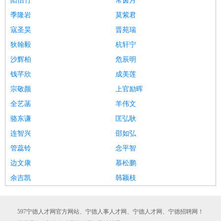
阳怡竹
常茵月
季隆岩
莫紫君
寇圣昊
晋苑瑞
狄翰毅
杭轩宁
沙辉柏
危辰明
钱芊欣
成美莲
宗敬颜
上官励晖
全艺菡
羊伟文
骆东谦
匡弘耿
连智兴
邵如弘
管蕊铃
念平智
边文康
慕松鹏
余吉凯
韩颖枝
597宁德人才网官方网站、宁德人事人才网、宁德人才网、宁德招聘网！