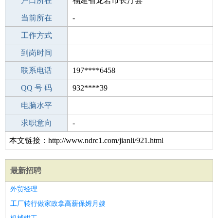
毕业学校
户口所在
许昌第二初级中学
福建省龙岩市长汀县
所学专业
当前所在
-
-
工作经验
工作方式
23
驾 照
到岗时间
无
期望月薪
联系电话
197****6458
手机号码
QQ 号 码
197****6458
932****39
微信号码
电脑水平
197****6458
外语水平
求职意向
-
本文链接：http://www.ndrc1.com/jianli/921.html
最新招聘
外贸经理
工厂转行做家政拿高薪保姆月嫂