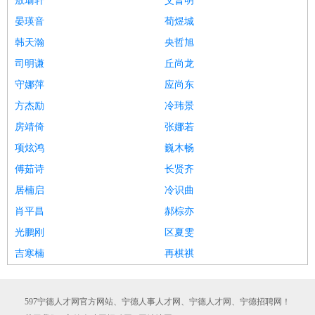
敖瑜轩
艾晋明
晏瑛音
荀煜城
韩天瀚
央哲旭
司明谦
丘尚龙
守娜萍
应尚东
方杰励
冷玮景
房靖倚
张娜若
项炫鸿
巍木畅
傅茹诗
长贤齐
居楠启
冷识曲
肖平昌
郝棕亦
光鹏刚
区夏雯
吉寒楠
再棋祺
597宁德人才网官方网站、宁德人事人才网、宁德人才网、宁德招聘网！