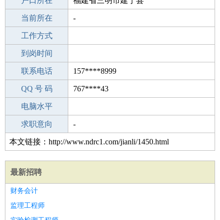
毕业学校
户口所在
四川省隆昌幼儿师范学校
福建省三明市建宁县
所学专业
当前所在
-
-
工作经验
工作方式
23
驾 照
到岗时间
B照
期望月薪
联系电话
157****8999
手机号码
QQ 号 码
157****8999
767****43
微信号码
电脑水平
157****8999
外语水平
求职意向
-
本文链接：http://www.ndrc1.com/jianli/1450.html
最新招聘
财务会计
监理工程师