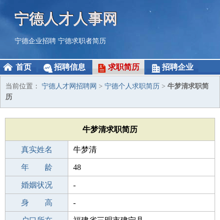
宁德人才人事网
宁德企业招聘
宁德求职者简历
首页
招聘信息
求职简历
招聘企业
当前位置：
宁德人才网招聘网
>
宁德个人求职简历
>
牛梦清求职简
历
牛梦清求职简历
真实姓名
牛梦清
性 别
年 龄
女
48
出生年月
婚姻状况
1978-04-01
-
学 历
身 高
高中
-