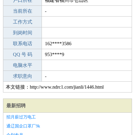
毕业学校
户口所在
朔州北周庄镇中学
福建省福州市仓山区
所学专业
当前所在
-
-
工作经验
工作方式
2
驾 照
到岗时间
C照
期望月薪
联系电话
162****3586
手机号码
QQ 号 码
162****3586
953****9
微信号码
电脑水平
162****3586
外语水平
求职意向
-
本文链接：http://www.ndrc1.com/jianli/1446.html
最新招聘
招月薪过万电工
通辽国企口罩厂9k