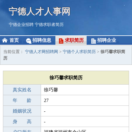
宁德人才人事网
宁德企业招聘
宁德求职者简历
首页
招聘信息
求职简历
招聘企业
当前位置：
宁德人才网招聘网
>
宁德个人求职简历
>
徐巧馨求职简
历
徐巧馨求职简历
真实姓名
徐巧馨
性 别
年 龄
女
27
出生年月
婚姻状况
1999-03-07
-
学 历
身 高
初中
-