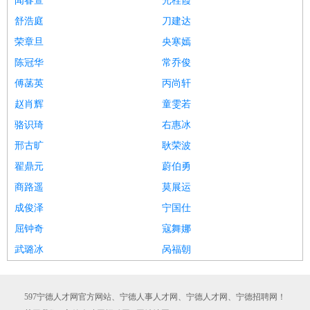
闻春萱
光桂霞
舒浩庭
刀建达
荣章旦
央寒嫣
陈冠华
常乔俊
傅菡英
丙尚轩
赵肖辉
童雯若
骆识琦
右惠冰
邢古旷
耿荣波
翟鼎元
蔚伯勇
商路遥
莫展运
成俊泽
宁国仕
屈钟奇
寇舞娜
武璐冰
呙福朝
597宁德人才网官方网站、宁德人事人才网、宁德人才网、宁德招聘网！