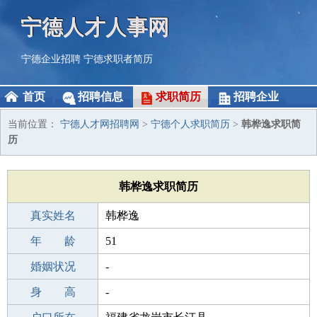
宁德人才人事网
宁德企业招聘
宁德求职者简历
首页
招聘信息
求职简历
招聘企业
当前位置：
宁德人才网招聘网
>
宁德个人求职简历
>
韩桦逸求职简
历
韩桦逸求职简历
真实姓名
韩桦逸
性 别
年 龄
男
51
出生年月
婚姻状况
1975-09-09
-
学 历
身 高
成人教育
-