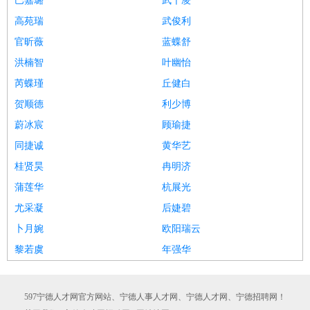
巴嘉璐
武千凌
高苑瑞
武俊利
官昕薇
蓝蝶舒
洪楠智
叶幽怡
芮蝶瑾
丘健白
贺顺德
利少博
蔚冰宸
顾瑜捷
同捷诚
黄华艺
桂贤昊
冉明济
蒲莲华
杭展光
尤采凝
后婕碧
卜月婉
欧阳瑞云
黎若虞
年强华
597宁德人才网官方网站、宁德人事人才网、宁德人才网、宁德招聘网！