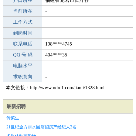
毕业学校
户口所在
潍坊理想教育培训学校
福建省龙岩市长汀县
所学专业
当前所在
-
-
工作经验
工作方式
27
驾 照
到岗时间
未知
期望月薪
联系电话
198****4745
手机号码
QQ 号 码
198****4745
404****35
微信号码
电脑水平
198****4745
外语水平
求职意向
-
本文链接：http://www.ndrc1.com/jianli/1328.html
最新招聘
传菜生
21世纪金方丽水园店招房产经纪人2名